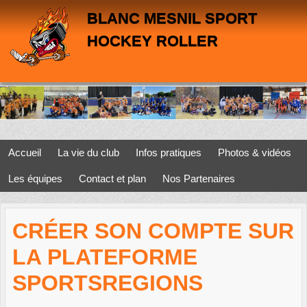
Panneau de gestion des cookies
BLANC MESNIL SPORT
HOCKEY ROLLER
Accueil
La vie du club
Infos pratiques
Photos & vidéos
Les équipes
Contact et plan
Nos Partenaires
CRÉER SON COMPTE SUR
LA PLATEFORME
SPORTSREGIONS