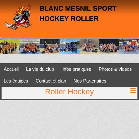
Panneau de gestion des cookies
BLANC MESNIL SPORT
HOCKEY ROLLER
Accueil
La vie du club
Infos pratiques
Photos & vidéos
Les équipes
Contact et plan
Nos Partenaires
Roller Hockey